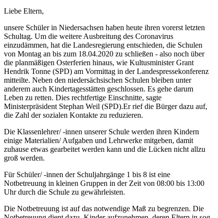
Liebe Eltern,
unsere Schüler in Niedersachsen haben heute ihren vorerst letzten
Schultag. Um die weitere Ausbreitung des Coronavirus
einzudämmen, hat die Landesregierung entschieden, die Schulen
von Montag an bis zum 18.04.2020 zu schließen - also noch über
die planmäßigen Osterferien hinaus, wie Kultusminister Grant
Hendrik Tonne (SPD) am Vormittag in der Landespressekonferenz
mitteilte. Neben den niedersächsischen Schulen bleiben unter
anderem auch Kindertagesstätten geschlossen. Es gehe darum
Leben zu retten. Dies rechtfertige Einschnitte, sagte
Ministerpräsident Stephan Weil (SPD).Er rief die Bürger dazu auf,
die Zahl der sozialen Kontakte zu reduzieren.
Die Klassenlehrer/ -innen unserer Schule werden ihren Kindern
einige Materialien/ Aufgaben und Lehrwerke mitgeben, damit
zuhause etwas gearbeitet werden kann und die Lücken nicht allzu
groß werden.
Für Schüler/ -innen der Schuljahrgänge 1 bis 8 ist eine
Notbetreuung in kleinen Gruppen in der Zeit von 08:00 bis 13:00
Uhr durch die Schule zu gewährleisten.
Die Notbetreuung ist auf das notwendige Maß zu begrenzen. Die
Notbetreuung dient dazu, Kinder aufzunehmen, deren Eltern in sog.